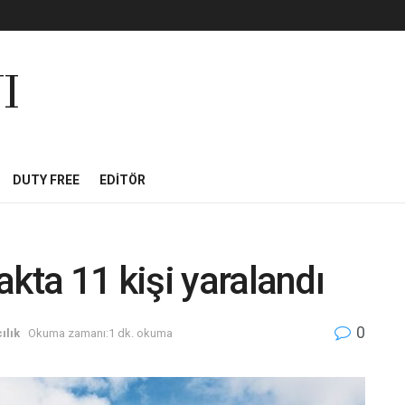
I
DUTY FREE
EDITÖR
kta 11 kişi yaralandı
0
ılık
Okuma zamanı:1 dk. okuma