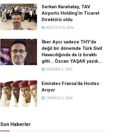
Serkan Karahatay, TAV
Airports Holding’in Ticaret
Direktörü oldu
AĞUSTOS 8, 2026
İlker Aycı sadece THY’de
değil bir dönemde Türk Sivil
Havacılığında da iz bıraktı
gitti… Özcan YAŞAR yazdı…
HAZIRAN 5, 2025
Emirates Fransa’da Hostes
Arıyor
TEMMUZ 5, 2026
Son Haberler