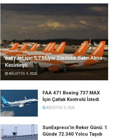
easyJet için 5,7 Milyar Sterlinlik Satın Alma
Kesinleşti
AĞUSTOS 9, 2026
FAA 471 Boeing 737 MAX
İçin Çatlak Kontrolü İstedi
AĞUSTOS 9, 2026
SunExpress’in Rekor Günü: 1
Günde 72.340 Yolcu Taşıdı