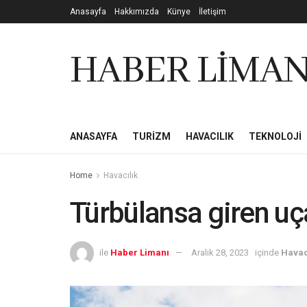
Anasayfa
Hakkımızda
Künye
İletişim
HABER LİMAN
ANASAYFA
TURIZM
HAVACILIK
TEKNOLOJI
Home
Havacılık
Türbülansa giren uça
ile
Haber Limanı
Aralık 28, 2023
içinde
Havac