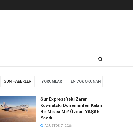
SON HABERLER
YORUMLAR
EN ÇOK OKUNAN
SunExpress’teki Zarar
Kownatzki Döneminden Kalan
Bir Mirası Mı? Özcan YAŞAR
Yazdı…
AĞUSTOS 7, 2026