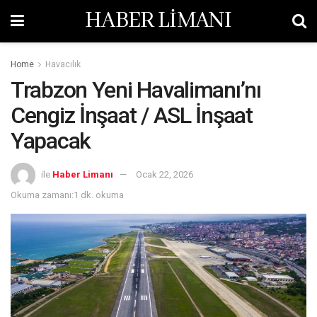
HABER LİMANI
Home
Havacılık
Trabzon Yeni Havalimanı’nı
Cengiz İnşaat / ASL İnşaat
Yapacak
ile
Haber Limanı
Ocak 22, 2026
Okuma zamanı:1 dk. okuma