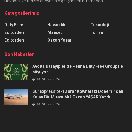
Havacılık ve turizm dünyasının gelişmeleri bu limanda
Kategorilerimiz
Duty Free
Havacılık
Teknoloji
Editörden
Manşet
Turizm
Editörden
Özcan Yaşar
Son Haberler
Avolta Karayipler’de Penha Duty Free Group ile
büyüyor
AĞUSTOS 7, 2026
SunExpress’teki Zarar Kownatzki Döneminden
Kalan Bir Mirası Mı? Özcan YAŞAR Yazdı…
AĞUSTOS 7, 2026