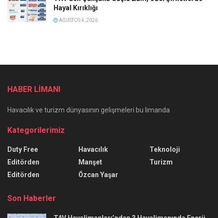
Hayal Kırıklığı
AĞUSTOS 4, 2026
HABER LİMANI
Havacılık ve turizm dünyasının gelişmeleri bu limanda
Kategorilerimiz
Duty Free
Havacılık
Teknoloji
Editörden
Manşet
Turizm
Editörden
Özcan Yaşar
Son Haberler