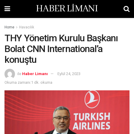
HABER LİMANI
Home
Havacılık
THY Yönetim Kurulu Başkanı
Bolat CNN International’a
konuştu
ile
Haber Limanı
Eylül 24, 2023
Okuma zamanı:1 dk. okuma