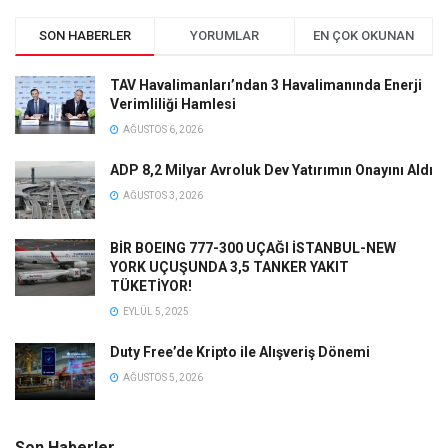
SON HABERLER
YORUMLAR
EN ÇOK OKUNAN
TAV Havalimanları’ndan 3 Havalimanında Enerji
Verimliliği Hamlesi
AĞUSTOS 6, 2026
ADP 8,2 Milyar Avroluk Dev Yatırımın Onayını Aldı
AĞUSTOS 3, 2026
BİR BOEING 777-300 UÇAĞI İSTANBUL-NEW
YORK UÇUŞUNDA 3,5 TANKER YAKIT
TÜKETİYOR!
EYLÜL 5, 2025
Duty Free’de Kripto ile Alışveriş Dönemi
AĞUSTOS 5, 2026
Son Haberler