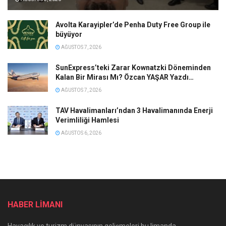
Avolta Karayipler’de Penha Duty Free Group ile
büyüyor
AĞUSTOS 7, 2026
SunExpress’teki Zarar Kownatzki Döneminden
Kalan Bir Mirası Mı? Özcan YAŞAR Yazdı…
AĞUSTOS 7, 2026
TAV Havalimanları’ndan 3 Havalimanında Enerji
Verimliliği Hamlesi
AĞUSTOS 6, 2026
HABER LİMANI
Havacılık ve turizm dünyasının gelişmeleri bu limanda