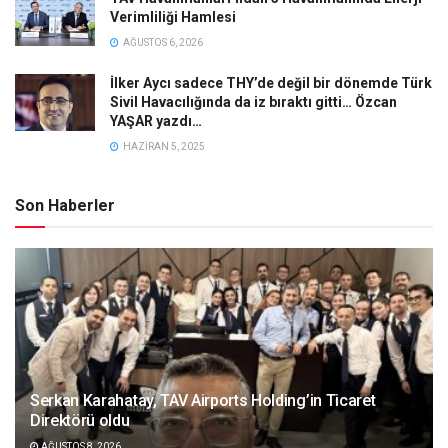
Verimliliği Hamlesi
AĞUSTOS 6, 2026
İlker Aycı sadece THY’de değil bir dönemde Türk
Sivil Havacılığında da iz bıraktı gitti… Özcan
YAŞAR yazdı…
HAZIRAN 5, 2025
Son Haberler
Serkan Karahatay, TAV Airports Holding’in Ticaret
Direktörü oldu
AĞUSTOS 8, 2026