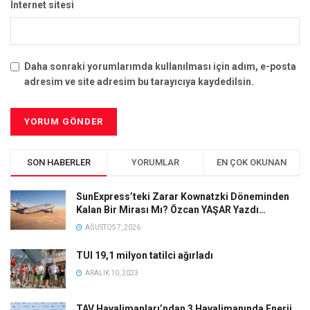
İnternet sitesi
Daha sonraki yorumlarımda kullanılması için adım, e-posta
adresim ve site adresim bu tarayıcıya kaydedilsin.
SON HABERLER
YORUMLAR
EN ÇOK OKUNAN
SunExpress’teki Zarar Kownatzki Döneminden
Kalan Bir Mirası Mı? Özcan YAŞAR Yazdı…
AĞUSTOS 7, 2026
TUI 19,1 milyon tatilci ağırladı
ARALIK 10, 2023
TAV Havalimanları’ndan 3 Havalimanında Enerji