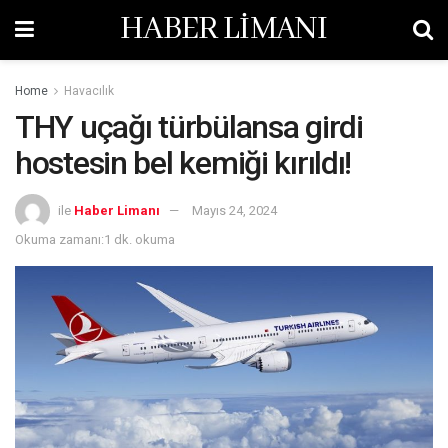
HABER LİMANI
Home
Havacılık
THY uçağı türbülansa girdi
hostesin bel kemiği kırıldı!
ile
Haber Limanı
Mayıs 24, 2024
Okuma zamanı:1 dk. okuma