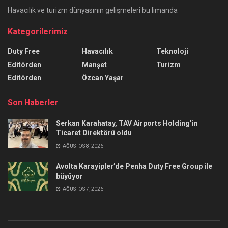
Havacılık ve turizm dünyasının gelişmeleri bu limanda
Kategorilerimiz
Duty Free
Havacılık
Teknoloji
Editörden
Manşet
Turizm
Editörden
Özcan Yaşar
Son Haberler
Serkan Karahatay, TAV Airports Holding’in
Ticaret Direktörü oldu
AĞUSTOS 8, 2026
Avolta Karayipler’de Penha Duty Free Group ile
büyüyor
AĞUSTOS 7, 2026