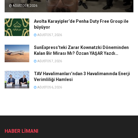
AĞUSTOS 8, 2026
Avolta Karayipler’de Penha Duty Free Group ile
büyüyor
AĞUSTOS 7, 2026
SunExpress’teki Zarar Kownatzki Döneminden
Kalan Bir Mirası Mı? Özcan YAŞAR Yazdı…
AĞUSTOS 7, 2026
TAV Havalimanları’ndan 3 Havalimanında Enerji
Verimliliği Hamlesi
AĞUSTOS 6, 2026
HABER LİMANI