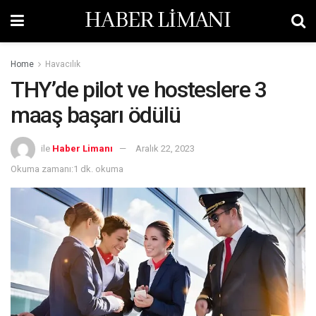
HABER LİMANI
Home
Havacılık
THY’de pilot ve hosteslere 3
maaş başarı ödülü
ile
Haber Limanı
Aralık 22, 2023
Okuma zamanı:1 dk. okuma