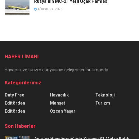
Rusya’nın MC-21 Yerli Uçak Hamlesi
AĞUSTOS 4, 2026
HABER LİMANI
Havacılık ve turizm dünyasının gelişmeleri bu limanda
Kategorilerimiz
Duty Free
Havacılık
Teknoloji
Editörden
Manşet
Turizm
Editörden
Özcan Yaşar
Son Haberler
Antalya Havalimanı’nda Zirveye 31 Metre Kaldı