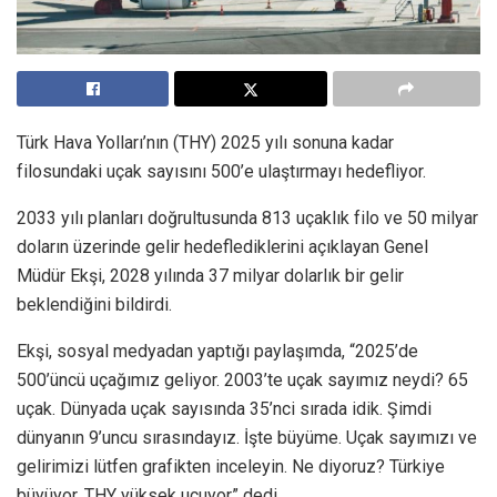
Türk Hava Yolları’nın (THY) 2025 yılı sonuna kadar
filosundaki uçak sayısını 500’e ulaştırmayı hedefliyor.
2033 yılı planları doğrultusunda 813 uçaklık filo ve 50 milyar
doların üzerinde gelir hedeflediklerini açıklayan Genel
Müdür Ekşi, 2028 yılında 37 milyar dolarlık bir gelir
beklendiğini bildirdi.
Ekşi, sosyal medyadan yaptığı paylaşımda, “2025’de
500’üncü uçağımız geliyor. 2003’te uçak sayımız neydi? 65
uçak. Dünyada uçak sayısında 35’nci sırada idik. Şimdi
dünyanın 9’uncu sırasındayız. İşte büyüme. Uçak sayımızı ve
gelirimizi lütfen grafikten inceleyin. Ne diyoruz? Türkiye
büyüyor, THY yüksek uçuyor” dedi.