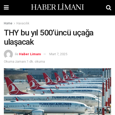
HABER LİMANI
Home
Havacılık
THY bu yıl 500’üncü uçağa
ulaşacak
ile
Haber Limanı
Mart 7, 2025
Okuma zamanı:1 dk. okuma