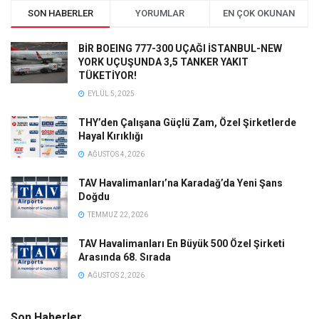
SON HABERLER
YORUMLAR
EN ÇOK OKUNAN
BİR BOEING 777-300 UÇAĞI İSTANBUL-NEW
YORK UÇUŞUNDA 3,5 TANKER YAKIT
TÜKETİYOR!
EYLÜL 5, 2025
THY’den Çalışana Güçlü Zam, Özel Şirketlerde
Hayal Kırıklığı
AĞUSTOS 4, 2026
TAV Havalimanları’na Karadağ’da Yeni Şans
Doğdu
TEMMUZ 22, 2026
TAV Havalimanları En Büyük 500 Özel Şirketi
Arasında 68. Sırada
AĞUSTOS 2, 2026
Son Haberler