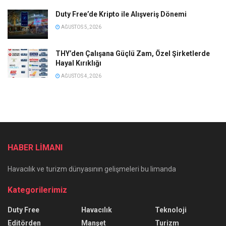
Duty Free’de Kripto ile Alışveriş Dönemi
AĞUSTOS 5, 2026
THY’den Çalışana Güçlü Zam, Özel Şirketlerde
Hayal Kırıklığı
AĞUSTOS 4, 2026
HABER LİMANI
Havacılık ve turizm dünyasının gelişmeleri bu limanda
Kategorilerimiz
Duty Free
Havacılık
Teknoloji
Editörden
Manşet
Turizm