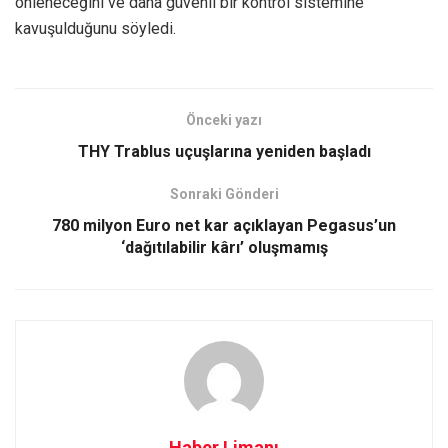
önleneceğini ve daha güvenli bir kontrol sistemine
kavuşulduğunu söyledi.
Önceki yazı
THY Trablus uçuşlarına yeniden başladı
Sonraki Gönderi
780 milyon Euro net kar açıklayan Pegasus’un
‘dağıtılabilir kârı’ oluşmamış
Haber Limanı