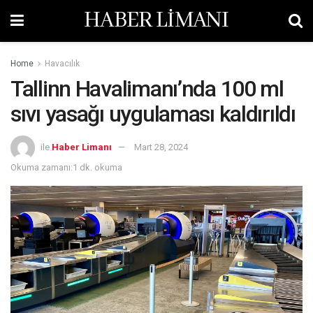
HABER LİMANI
Home
Havacılık
Tallinn Havalimanı’nda 100 ml
sıvı yasağı uygulaması kaldırıldı
ile
Haber Limanı
Mart 28, 2024
Okuma zamanı:1 dk. okuma