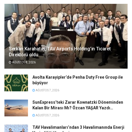
Serkan Karahatay, TAV Airports Holding’in Ticaret
Direktörü oldu
AĞUSTOS 8, 2026
Avolta Karayipler’de Penha Duty Free Group ile
büyüyor
AĞUSTOS 7, 2026
SunExpress’teki Zarar Kownatzki Döneminden
Kalan Bir Mirası Mı? Özcan YAŞAR Yazdı…
AĞUSTOS 7, 2026
TAV Havalimanları’ndan 3 Havalimanında Enerji