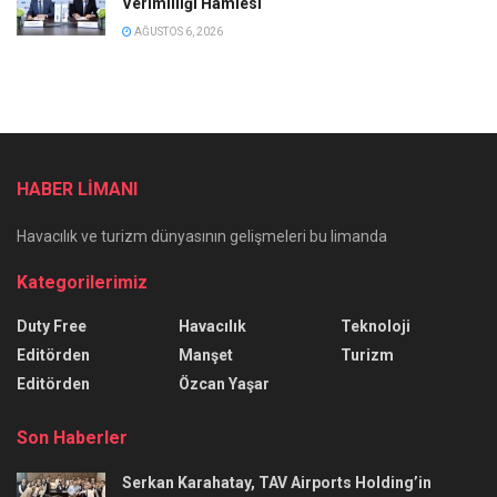
Verimliliği Hamlesi
AĞUSTOS 6, 2026
HABER LİMANI
Havacılık ve turizm dünyasının gelişmeleri bu limanda
Kategorilerimiz
Duty Free
Havacılık
Teknoloji
Editörden
Manşet
Turizm
Editörden
Özcan Yaşar
Son Haberler
Serkan Karahatay, TAV Airports Holding’in