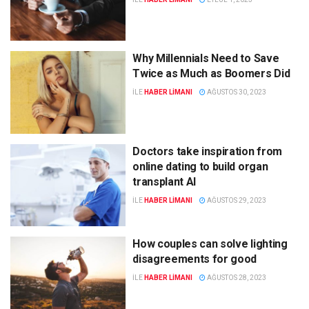
Why Millennials Need to Save
Twice as Much as Boomers Did
ILE
HABER LIMANI
AĞUSTOS 30, 2023
Doctors take inspiration from
online dating to build organ
transplant AI
ILE
HABER LIMANI
AĞUSTOS 29, 2023
How couples can solve lighting
disagreements for good
ILE
HABER LIMANI
AĞUSTOS 28, 2023