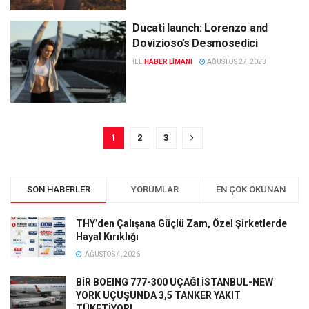
Ducati launch: Lorenzo and
Dovizioso’s Desmosedici
ILE
HABER LIMANI
AĞUSTOS 27, 2023
1
2
3
SON HABERLER
YORUMLAR
EN ÇOK OKUNAN
THY’den Çalışana Güçlü Zam, Özel Şirketlerde
Hayal Kırıklığı
AĞUSTOS 4, 2026
BİR BOEING 777-300 UÇAĞI İSTANBUL-NEW
YORK UÇUŞUNDA 3,5 TANKER YAKIT
TÜKETİYOR!