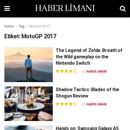
HABER LİMANI
Home
Tag
MotoGP 2017
Etiket:
MotoGP 2017
The Legend of Zelda: Breath of
the Wild gameplay on the
Nintendo Switch
ILE
HABER LIMANI
Shadow Tactics: Blades of the
Shogun Review
ILE
HABER LIMANI
Hands on: Samsung Galaxy A5