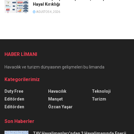
Hayal Kırıklığı
AĞUSTOS 4, 2026
HABER LİMANI
Havacılık ve turizm dünyasının gelişmeleri bu limanda
Kategorilerimiz
Duty Free
Havacılık
Teknoloji
Editörden
Manşet
Turizm
Editörden
Özcan Yaşar
Son Haberler
TAV Havalimanları’ndan 3 Havalimanında Enerji