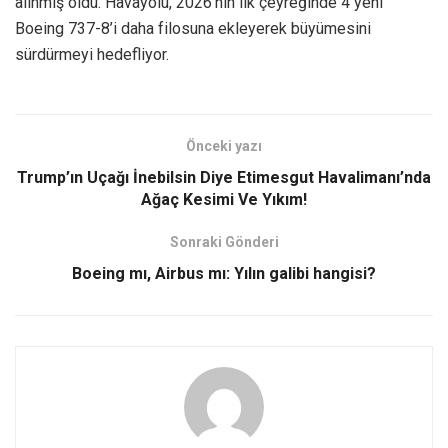
alınmış oldu. Havayolu, 2026’nın ilk çeyreğinde 4 yeni
Boeing 737-8’i daha filosuna ekleyerek büyümesini
sürdürmeyi hedefliyor.
Önceki yazı
Trump’ın Uçağı İnebilsin Diye Etimesgut Havalimanı’nda
Ağaç Kesimi Ve Yıkım!
Sonraki Gönderi
Boeing mı, Airbus mı: Yılın galibi hangisi?