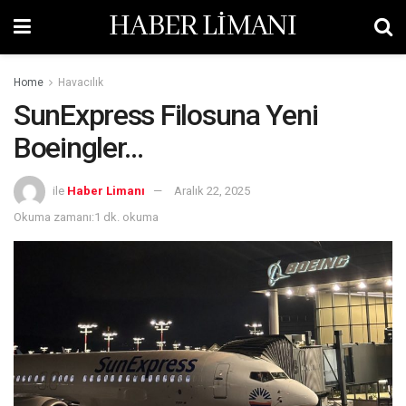
HABER LİMANI
Home
Havacılık
SunExpress Filosuna Yeni
Boeingler…
ile
Haber Limanı
Aralık 22, 2025
Okuma zamanı:1 dk. okuma