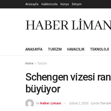
Anasayfa
Hakkımızda
Künye
İletişim
HABER LİMAN
ANASAYFA
TURIZM
HAVACILIK
TEKNOLOJI
Home
Turizm
Schengen vizesi ran
büyüyor
ile
Haber Limanı
Şubat 2, 2026
içinde
Turiz