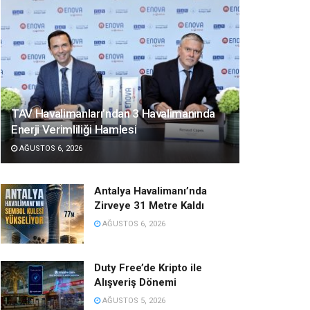
TAV Havalimanları’ndan 3 Havalimanında
Enerji Verimliliği Hamlesi
AĞUSTOS 6, 2026
Antalya Havalimanı’nda
Zirveye 31 Metre Kaldı
AĞUSTOS 6, 2026
Duty Free’de Kripto ile
Alışveriş Dönemi
AĞUSTOS 5, 2026