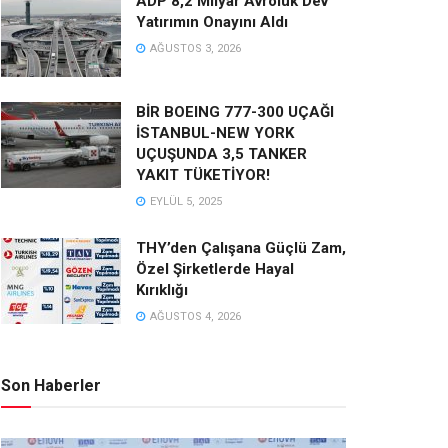
ADP 8,2 Milyar Avroluk Dev
Yatırımın Onayını Aldı
AĞUSTOS 3, 2026
BİR BOEING 777-300 UÇAĞI
İSTANBUL-NEW YORK
UÇUŞUNDA 3,5 TANKER
YAKIT TÜKETİYOR!
EYLÜL 5, 2025
THY’den Çalışana Güçlü Zam,
Özel Şirketlerde Hayal
Kırıklığı
AĞUSTOS 4, 2026
Son Haberler