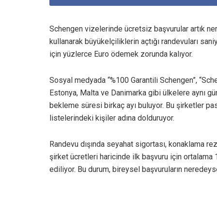
Schengen vizelerinde ücretsiz başvurular artık ner
kullanarak büyükelçiliklerin açtığı randevuları san
için yüzlerce Euro ödemek zorunda kalıyor.
Sosyal medyada “%100 Garantili Schengen”, “Scheng
Estonya, Malta ve Danimarka gibi ülkelere aynı gün 
bekleme süresi birkaç ayı buluyor. Bu şirketler pa
listelerindeki kişiler adına dolduruyor.
Randevu dışında seyahat sigortası, konaklama reze
şirket ücretleri haricinde ilk başvuru için ortalam
ediliyor. Bu durum, bireysel başvuruların neredey