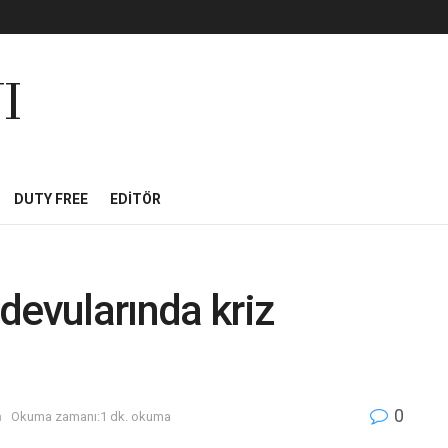
I
DUTY FREE
EDITÖR
devularında kriz
0
m
Okuma zamanı:1 dk. okuma