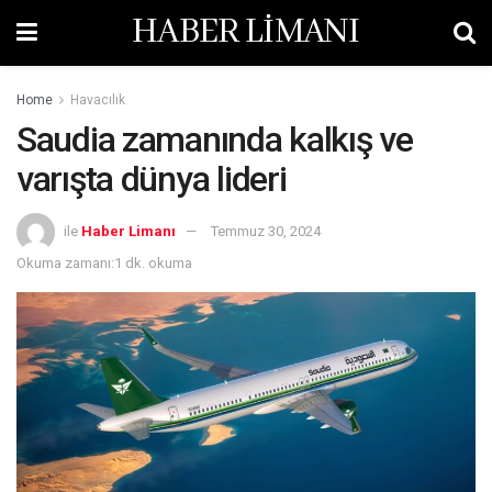
HABER LİMANI
Home
Havacılık
Saudia zamanında kalkış ve
varışta dünya lideri
ile
Haber Limanı
Temmuz 30, 2024
Okuma zamanı:1 dk. okuma