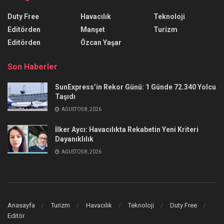
Duty Free
Havacılık
Teknoloji
Editörden
Manşet
Turizm
Editörden
Özcan Yaşar
Son Haberler
SunExpress’in Rekor Günü: 1 Günde 72.340 Yolcu
Taşıdı
AĞUSTOS 8, 2026
İlker Aycı: Havacılıkta Rekabetin Yeni Kriteri
Dayanıklılık
AĞUSTOS 8, 2026
Anasayfa
Turizm
Havacılık
Teknoloji
Duty Free
Editör