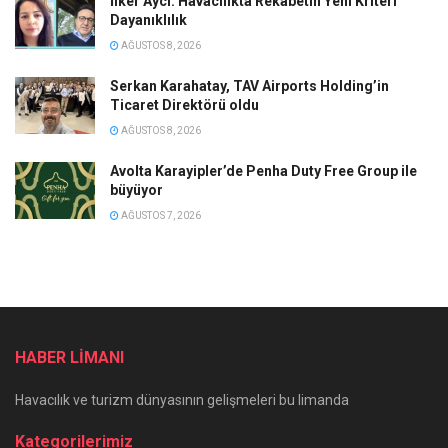
İlker Aycı: Havacılıkta Rekabetin Yeni Kriteri
Dayanıklılık
AĞUSTOS 8, 2026
Serkan Karahatay, TAV Airports Holding’in
Ticaret Direktörü oldu
AĞUSTOS 8, 2026
Avolta Karayipler’de Penha Duty Free Group ile
büyüyor
AĞUSTOS 7, 2026
HABER LİMANI
Havacılık ve turizm dünyasının gelişmeleri bu limanda
Kategorilerimiz