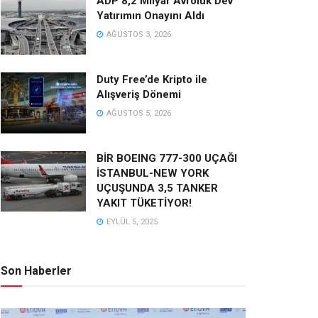
ADP 8,2 Milyar Avroluk Dev
Yatırımın Onayını Aldı
AĞUSTOS 3, 2026
Duty Free’de Kripto ile
Alışveriş Dönemi
AĞUSTOS 5, 2026
BİR BOEING 777-300 UÇAĞI
İSTANBUL-NEW YORK
UÇUŞUNDA 3,5 TANKER
YAKIT TÜKETİYOR!
EYLÜL 5, 2025
Son Haberler