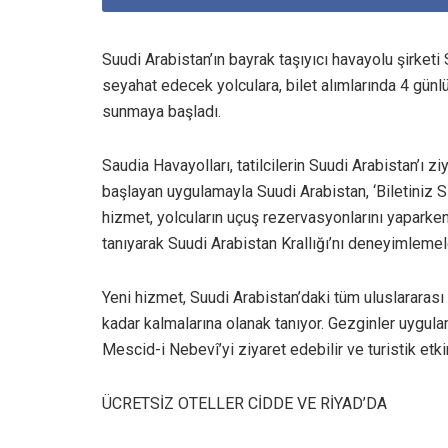
Suudi Arabistan’ın bayrak taşıyıcı havayolu şirketi
seyahat edecek yolculara, bilet alımlarında 4 günl
sunmaya başladı.
Saudia Havayolları, tatilcilerin Suudi Arabistan’ı zi
başlayan uygulamayla Suudi Arabistan, ‘Biletiniz Si
hizmet, yolcuların uçuş rezervasyonlarını yaparken 
tanıyarak Suudi Arabistan Krallığı’nı deneyimlemele
Yeni hizmet, Suudi Arabistan’daki tüm uluslararası 
kadar kalmalarına olanak tanıyor. Gezginler uygulam
Mescid-i Nebevî’yi ziyaret edebilir ve turistik etkin
ÜCRETSİZ OTELLER CİDDE VE RİYAD’DA