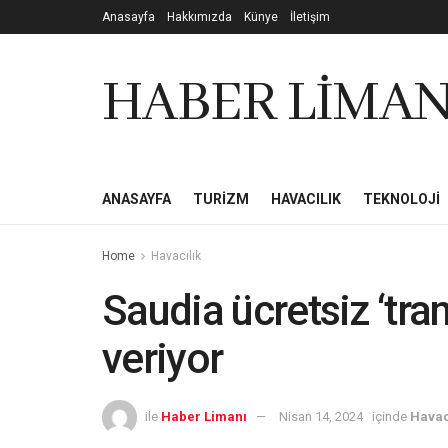
Anasayfa
Hakkımızda
Künye
İletişim
HABER LİMAN
ANASAYFA
TURIZM
HAVACILIK
TEKNOLOJI
Home
Havacılık
Saudia ücretsiz ‘tra
veriyor
ile
Haber Limanı
Nisan 14, 2024
içinde
Havac