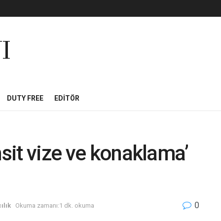
I
DUTY FREE
EDITÖR
nsit vize ve konaklama’
0
ılık
Okuma zamanı:1 dk. okuma