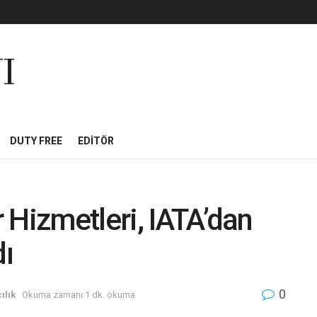
I
DUTY FREE
EDITÖR
 Hizmetleri, IATA’dan
dı
0
ılık
Okuma zamanı:1 dk. okuma