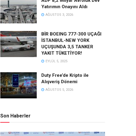
ADP 8,2 Milyar Avroluk Dev
Yatırımın Onayını Aldı
AĞUSTOS 3, 2026
BİR BOEING 777-300 UÇAĞI
İSTANBUL-NEW YORK
UÇUŞUNDA 3,5 TANKER
YAKIT TÜKETİYOR!
EYLÜL 5, 2025
Duty Free’de Kripto ile
Alışveriş Dönemi
AĞUSTOS 5, 2026
Son Haberler