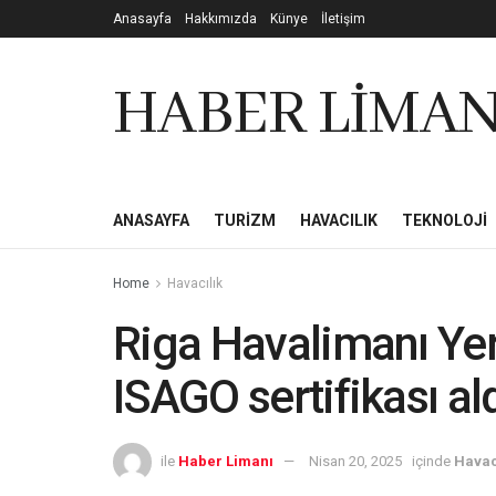
Anasayfa
Hakkımızda
Künye
İletişim
HABER LİMAN
ANASAYFA
TURIZM
HAVACILIK
TEKNOLOJI
Home
Havacılık
Riga Havalimanı Yer
ISAGO sertifikası al
ile
Haber Limanı
Nisan 20, 2025
içinde
Havac