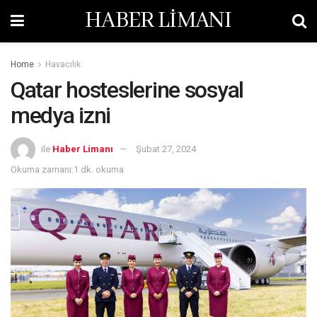
HABER LİMANI
Home
Havacılık
Qatar hosteslerine sosyal
medya izni
ile
Haber Limanı
Şubat 27, 2024
Okuma zamanı:1 dk. okuma