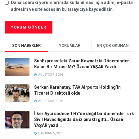
Daha sonraki yorumlarımda kullanılması için adım, e-posta
adresim ve site adresim bu tarayıcıya kaydedilsin.
SON HABERLER
YORUMLAR
EN ÇOK OKUNAN
SunExpress’teki Zarar Kownatzki Döneminden
Kalan Bir Mirası Mı? Özcan YAŞAR Yazdı…
AĞUSTOS 7, 2026
Serkan Karahatay, TAV Airports Holding’in
Ticaret Direktörü oldu
AĞUSTOS 8, 2026
İlker Aycı sadece THY’de değil bir dönemde Türk
Sivil Havacılığında da iz bıraktı gitti… Özcan
YAŞAR yazdı…
HAZIRAN 5, 2025