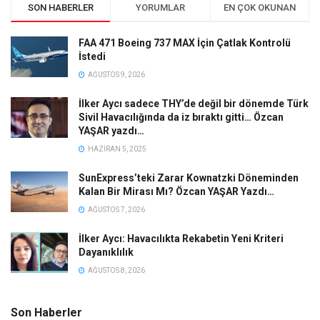
SON HABERLER
YORUMLAR
EN ÇOK OKUNAN
FAA 471 Boeing 737 MAX İçin Çatlak Kontrolü
İstedi
AĞUSTOS 9, 2026
İlker Aycı sadece THY’de değil bir dönemde Türk
Sivil Havacılığında da iz bıraktı gitti… Özcan
YAŞAR yazdı…
HAZIRAN 5, 2025
SunExpress’teki Zarar Kownatzki Döneminden
Kalan Bir Mirası Mı? Özcan YAŞAR Yazdı…
AĞUSTOS 7, 2026
İlker Aycı: Havacılıkta Rekabetin Yeni Kriteri
Dayanıklılık
AĞUSTOS 8, 2026
Son Haberler