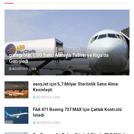
gategroup, LSG Satın Alımıyla Tallinn ve Riga’da
Genişledi
AĞUSTOS 9, 2026
easyJet için 5,7 Milyar Sterlinlik Satın Alma
Kesinleşti
AĞUSTOS 9, 2026
FAA 471 Boeing 737 MAX İçin Çatlak Kontrolü
İstedi
AĞUSTOS 9, 2026