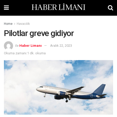
HABER LİMANI
Home
Havacılık
Pilotlar greve gidiyor
ile
Haber Limanı
Aralık 22, 2023
Okuma zamanı:1 dk. okuma