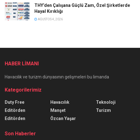
THY’den Çalışana Güçlü Zam, Özel Şirketlerde
Hayal Kırıklığı
AĞUSTOS 4, 2026
HABER LİMANI
Havacılık ve turizm dünyasının gelişmeleri bu limanda
Kategorilerimiz
Duty Free
Havacılık
Teknoloji
Editörden
Manşet
Turizm
Editörden
Özcan Yaşar
Son Haberler