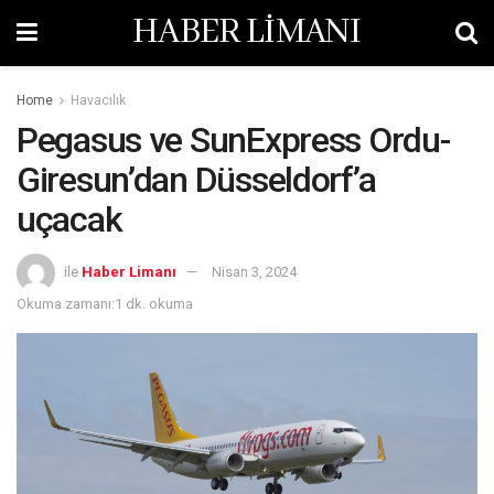
HABER LİMANI
Home
Havacılık
Pegasus ve SunExpress Ordu-
Giresun’dan Düsseldorf’a
uçacak
ile
Haber Limanı
Nisan 3, 2024
Okuma zamanı:1 dk. okuma