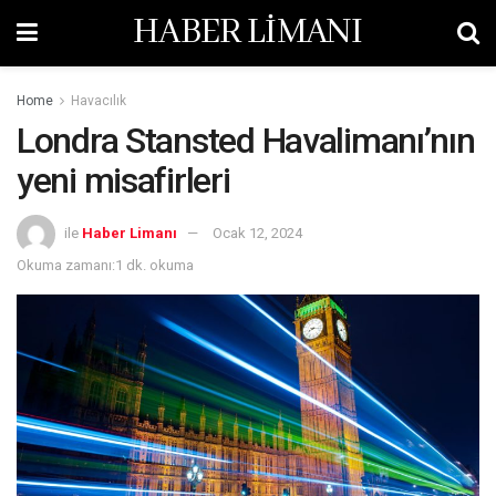
HABER LİMANI
Home
Havacılık
Londra Stansted Havalimanı’nın
yeni misafirleri
ile
Haber Limanı
Ocak 12, 2024
Okuma zamanı:1 dk. okuma