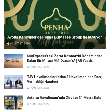
Avolta Karayipler’de Penha Duty Free Group ile büyüyor
AĞUSTOS 7, 2026
SunExpress’teki Zarar Kownatzki Döneminden
Kalan Bir Mirası Mı? Özcan YAŞAR Yazdı…
AĞUSTOS 7, 2026
TAV Havalimanları’ndan 3 Havalimanında Enerji
Verimliliği Hamlesi
AĞUSTOS 6, 2026
Antalya Havalimanı’nda Zirveye 31 Metre Kaldı
AĞUSTOS 6, 2026