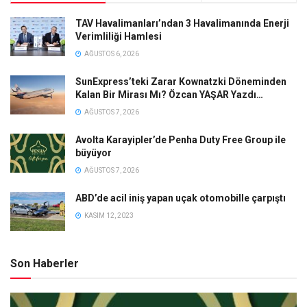
TAV Havalimanları’ndan 3 Havalimanında Enerji
Verimliliği Hamlesi
AĞUSTOS 6, 2026
SunExpress’teki Zarar Kownatzki Döneminden
Kalan Bir Mirası Mı? Özcan YAŞAR Yazdı…
AĞUSTOS 7, 2026
Avolta Karayipler’de Penha Duty Free Group ile
büyüyor
AĞUSTOS 7, 2026
ABD’de acil iniş yapan uçak otomobille çarpıştı
KASIM 12, 2023
Son Haberler