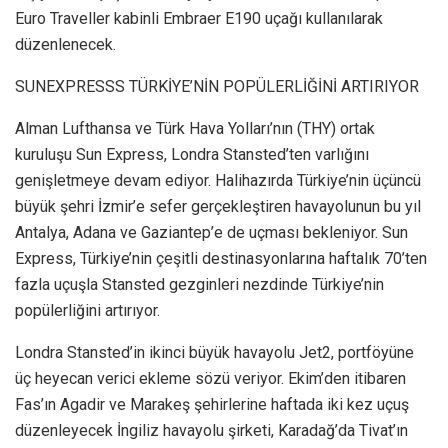
Euro Traveller kabinli Embraer E190 uçağı kullanılarak
düzenlenecek.
SUNEXPRESSS TÜRKİYE’NİN POPÜLERLİĞİNİ ARTIRIYOR
Alman Lufthansa ve Türk Hava Yolları’nın (THY) ortak
kuruluşu Sun Express, Londra Stansted’ten varlığını
genişletmeye devam ediyor. Halihazırda Türkiye’nin üçüncü
büyük şehri İzmir’e sefer gerçekleştiren havayolunun bu yıl
Antalya, Adana ve Gaziantep’e de uçması bekleniyor. Sun
Express, Türkiye’nin çeşitli destinasyonlarına haftalık 70’ten
fazla uçuşla Stansted gezginleri nezdinde Türkiye’nin
popülerliğini artırıyor.
Londra Stansted’in ikinci büyük havayolu Jet2, portföyüne
üç heyecan verici ekleme sözü veriyor. Ekim’den itibaren
Fas’ın Agadir ve Marakeş şehirlerine haftada iki kez uçuş
düzenleyecek İngiliz havayolu şirketi, Karadağ’da Tivat’ın