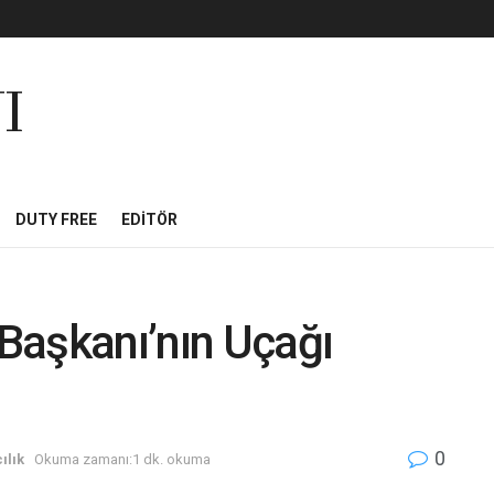
I
DUTY FREE
EDITÖR
Başkanı’nın Uçağı
0
ılık
Okuma zamanı:1 dk. okuma