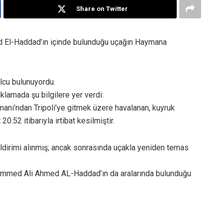
Share on Twitter
El-Haddad’ın içinde bulunduğu uçağın Haymana
olcu bulunuyordu.
çıklamada şu bilgilere yer verdi:
nı’ndan Tripoli’ye gitmek üzere havalanan, kuyruk
0.52 itibarıyla irtibat kesilmiştir.
ldirimi alınmış; ancak sonrasında uçakla yeniden temas
ammed Ali Ahmed AL-Haddad’ın da aralarında bulunduğu