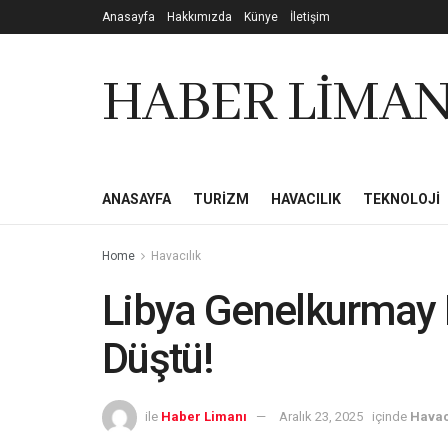
Anasayfa
Hakkımızda
Künye
İletişim
HABER LİMAN
ANASAYFA
TURIZM
HAVACILIK
TEKNOLOJI
Home
Havacılık
Libya Genelkurmay 
Düştü!
ile
Haber Limanı
Aralık 23, 2025
içinde
Havac