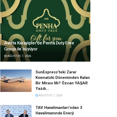
Avolta Karayipler’de Penha Duty Free
Group ile büyüyor
AĞUSTOS 7, 2026
SunExpress’teki Zarar
Kownatzki Döneminden Kalan
Bir Mirası Mı? Özcan YAŞAR
Yazdı…
AĞUSTOS 7, 2026
TAV Havalimanları’ndan 3
Havalimanında Enerji