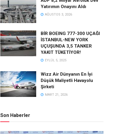
ADP 8,2 Milyar Avroluk Dev
Yatırımın Onayını Aldı
AĞUSTOS 3, 2026
BİR BOEING 777-300 UÇAĞI
İSTANBUL-NEW YORK
UÇUŞUNDA 3,5 TANKER
YAKIT TÜKETİYOR!
EYLÜL 5, 2025
Wizz Air Dünyanın En İyi
Düşük Maliyetli Havayolu
Şirketi
MART 21, 2026
Son Haberler