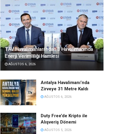
TAV Havalimanları’ndan 3 Havalimanında
Enerji Verimliliği Hamlesi
AĞUSTOS 6, 2026
Antalya Havalimanı’nda
Zirveye 31 Metre Kaldı
AĞUSTOS 6, 2026
Duty Free’de Kripto ile
Alışveriş Dönemi
AĞUSTOS 5, 2026