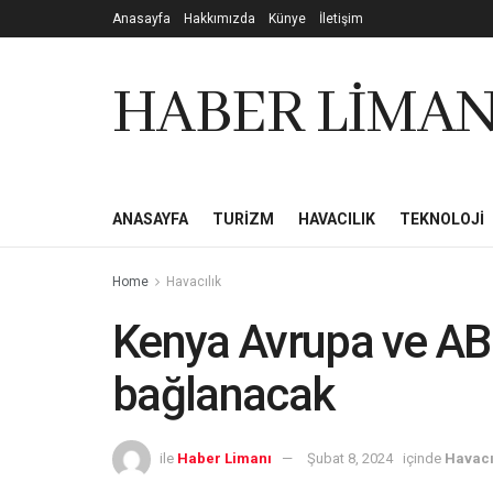
Anasayfa
Hakkımızda
Künye
İletişim
HABER LİMAN
ANASAYFA
TURIZM
HAVACILIK
TEKNOLOJI
Home
Havacılık
Kenya Avrupa ve ABD
bağlanacak
ile
Haber Limanı
Şubat 8, 2024
içinde
Havacı