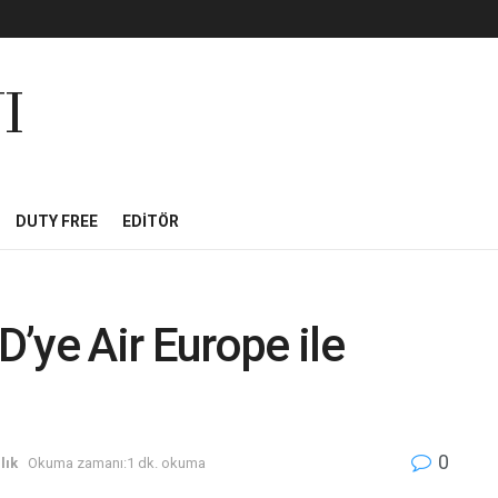
I
DUTY FREE
EDITÖR
’ye Air Europe ile
0
lık
Okuma zamanı:1 dk. okuma