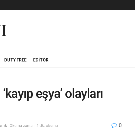
I
DUTY FREE
EDITÖR
‘kayıp eşya’ olayları
0
ılık
Okuma zamanı:1 dk. okuma