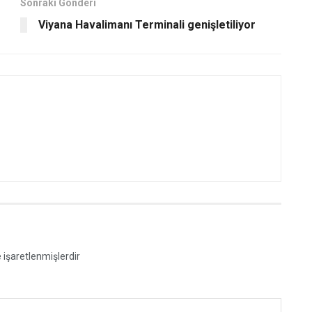
Sonraki Gönderi
Viyana Havalimanı Terminali genişletiliyor
e işaretlenmişlerdir