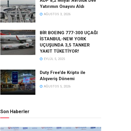
ADP 8,2 Milyar Avroluk Dev
Yatırımın Onayını Aldı
AĞUSTOS 3, 2026
BİR BOEING 777-300 UÇAĞI
İSTANBUL-NEW YORK
UÇUŞUNDA 3,5 TANKER
YAKIT TÜKETİYOR!
EYLÜL 5, 2025
Duty Free’de Kripto ile
Alışveriş Dönemi
AĞUSTOS 5, 2026
Son Haberler