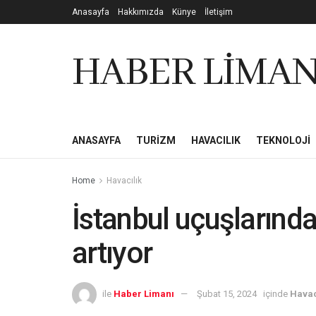
Anasayfa
Hakkımızda
Künye
İletişim
HABER LİMAN
ANASAYFA
TURIZM
HAVACILIK
TEKNOLOJI
Home
Havacılık
İstanbul uçuşlarında 
artıyor
ile
Haber Limanı
Şubat 15, 2024
içinde
Havac