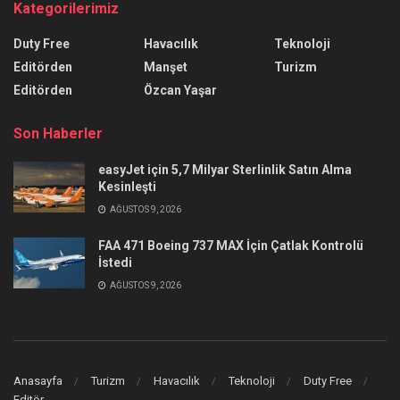
Kategorilerimiz
Duty Free
Havacılık
Teknoloji
Editörden
Manşet
Turizm
Editörden
Özcan Yaşar
Son Haberler
easyJet için 5,7 Milyar Sterlinlik Satın Alma
Kesinleşti
AĞUSTOS 9, 2026
FAA 471 Boeing 737 MAX İçin Çatlak Kontrolü
İstedi
AĞUSTOS 9, 2026
Anasayfa
Turizm
Havacılık
Teknoloji
Duty Free
Editör