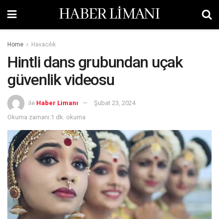
HABER LİMANI
Home
Havacılık
Hintli dans grubundan uçak
güvenlik videosu
ile
Haber Limanı
Şubat 23, 2024
Okuma zamanı:1 dk. okuma