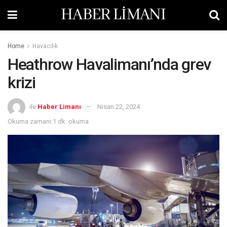
HABER LİMANI
Home
Havacılık
Heathrow Havalimanı’nda grev
krizi
ile
Haber Limanı
Nisan 22, 2024
Okuma zamanı:1 dk. okuma