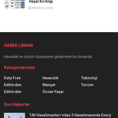
Hayal Kırıklığı
AĞUSTOS 4, 2026
HABER LİMANI
Havacılık ve turizm dünyasının gelişmeleri bu limanda
Kategorilerimiz
Duty Free
Havacılık
Teknoloji
Editörden
Manşet
Turizm
Editörden
Özcan Yaşar
Son Haberler
TAV Havalimanları’ndan 3 Havalimanında Enerji