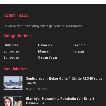
HABER LİMANI
Havacılık ve turizm dünyasının gelişmeleri bu limanda
Kategorilerimiz
Duty Free
Havacılık
Teknoloji
Editörden
Manşet
Turizm
Editörden
Özcan Yaşar
Son Haberler
SunExpress’in Rekor Günü: 1 Günde 72.340 Yolcu
Taşıdı
AĞUSTOS 8, 2026
İlker Aycı: Havacılıkta Rekabetin Yeni Kriteri
Dayanıklılık