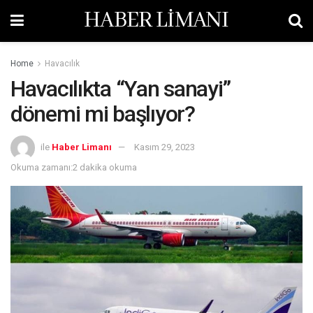
HABER LİMANI
Home
Havacılık
Havacılıkta “Yan sanayi”
dönemi mi başlıyor?
ile
Haber Limanı
Kasım 29, 2023
Okuma zamanı:2 dakika okuma