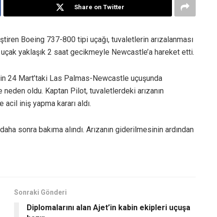
Share on Twitter
iren Boeing 737-800 tipi uçağı, tuvaletlerin arızalanması
len uçak yaklaşık 2 saat gecikmeyle Newcastle’a hareket etti.
t2’nin 24 Mart’taki Las Palmas-Newcastle uçuşunda
e neden oldu. Kaptan Pilot, tuvaletlerdeki arızanın
 acil iniş yapma kararı aldı.
daha sonra bakıma alındı. Arızanın giderilmesinin ardından
Sonraki Gönderi
Diplomalarını alan Ajet’in kabin ekipleri uçuşa