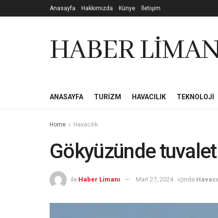
Anasayfa
Hakkımızda
Künye
İletişim
HABER LİMAN
ANASAYFA
TURIZM
HAVACILIK
TEKNOLOJI
Home
Havacılık
Gökyüzünde tuvalet 
ile
Haber Limanı
Mart 27, 2024
içinde
Havacı