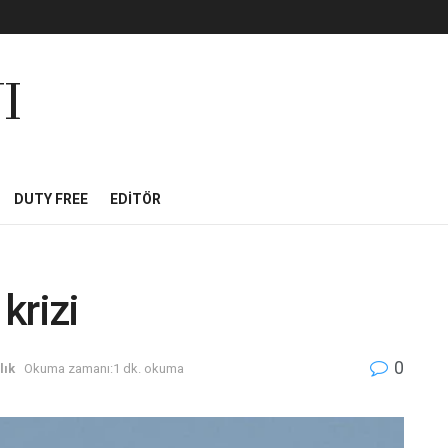
I
DUTY FREE
EDITÖR
krizi
0
lık
Okuma zamanı:1 dk. okuma