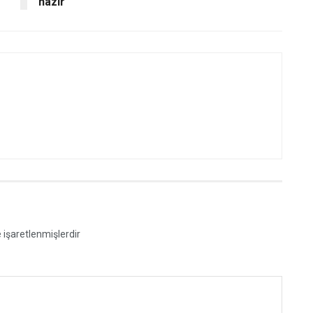
hazır
e işaretlenmişlerdir