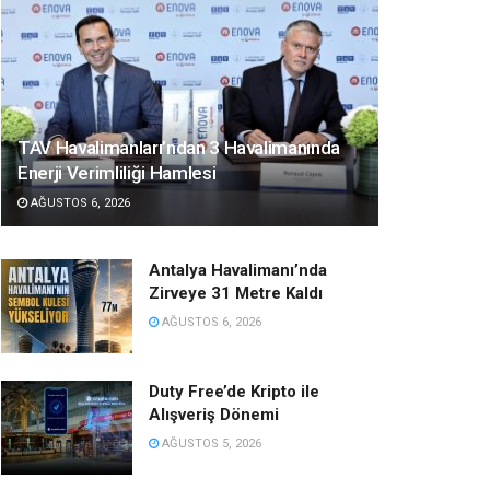
TAV Havalimanları’ndan 3 Havalimanında
Enerji Verimliliği Hamlesi
AĞUSTOS 6, 2026
Antalya Havalimanı’nda
Zirveye 31 Metre Kaldı
AĞUSTOS 6, 2026
Duty Free’de Kripto ile
Alışveriş Dönemi
AĞUSTOS 5, 2026