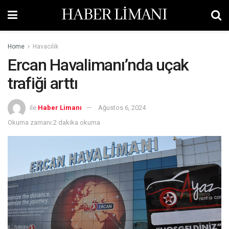
HABER LİMANI
Home
Havacılık
Ercan Havalimanı’nda uçak
trafiği arttı
ile
Haber Limanı
Ağustos 6, 2024
Okuma zamanı:2 dakika okuma