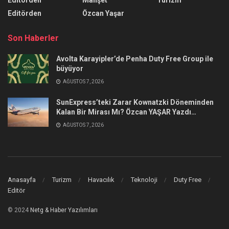
Editörden
Özcan Yaşar
Son Haberler
Avolta Karayipler’de Penha Duty Free Group ile
büyüyor
AĞUSTOS 7, 2026
SunExpress’teki Zarar Kownatzki Döneminden
Kalan Bir Mirası Mı? Özcan YAŞAR Yazdı…
AĞUSTOS 7, 2026
Anasayfa
Turizm
Havacılık
Teknoloji
Duty Free
Editör
© 2024
Netg & Haber Yazılımları