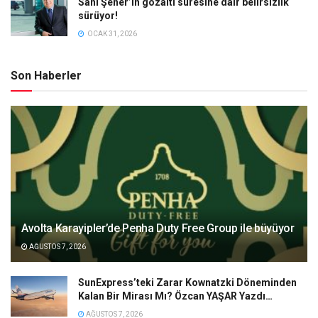
Sani Şener’in gözaltı süresine dair belirsizlik
sürüyor!
OCAK 31, 2026
Son Haberler
Avolta Karayipler’de Penha Duty Free Group ile büyüyor
AĞUSTOS 7, 2026
SunExpress’teki Zarar Kownatzki Döneminden
Kalan Bir Mirası Mı? Özcan YAŞAR Yazdı…
AĞUSTOS 7, 2026