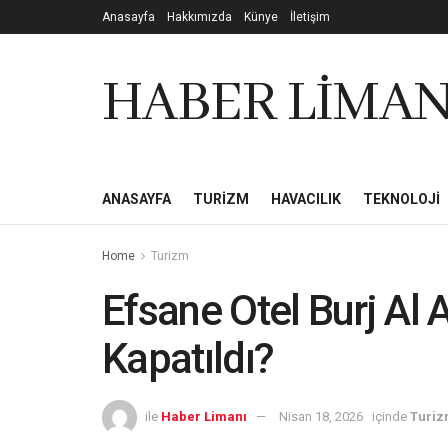
Anasayfa
Hakkımızda
Künye
İletişim
HABER LİMAN
ANASAYFA
TURIZM
HAVACILIK
TEKNOLOJI
Home
Turizm
Efsane Otel Burj Al 
Kapatıldı?
ile
Haber Limanı
Nisan 18, 2026
içinde
Turi