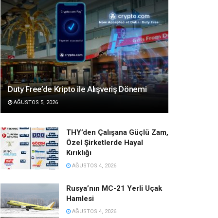
Duty Free’de Kripto ile Alışveriş Dönemi
AĞUSTOS 5, 2026
THY’den Çalışana Güçlü Zam,
Özel Şirketlerde Hayal
Kırıklığı
AĞUSTOS 4, 2026
Rusya’nın MC-21 Yerli Uçak
Hamlesi
AĞUSTOS 4, 2026