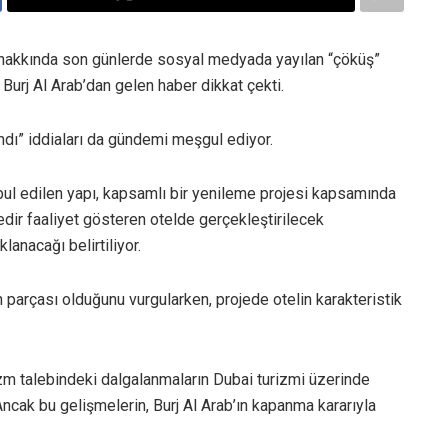
ai hakkında son günlerde sosyal medyada yayılan “çöküş”
Burj Al Arab’dan gelen haber dikkat çekti.
ı” iddiaları da gündemi meşgul ediyor.
abul edilen yapı, kapsamlı bir yenileme projesi kapsamında
redir faaliyet gösteren otelde gerçekleştirilecek
anacağı belirtiliyor.
in parçası olduğunu vurgularken, projede otelin karakteristik
izm talebindeki dalgalanmaların Dubai turizmi üzerinde
Ancak bu gelişmelerin, Burj Al Arab’ın kapanma kararıyla