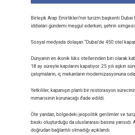
Birleşik Arap Emirlikleri’nin turizm başkenti Dub
iddiaları gündemi meşgul ederken, şehrin simgesi 
Sosyal medyada dolaşan “Dubai’de 450 otel kapand
Dünyanın en ikonik lüks otellerinden biri olarak k
18 ay süreyle kapılarını kapatıyor. 25 yılı aşkın sü
çalışmaların, iç mekanların modernizasyonuna odakl
Yetkililer, kapanışın planlı bir restorasyon sürecin
mimarisinin korunacağı ifade edildi.
Öte yandan, bölgedeki jeopolitik gerilimler ve tur
baskı oluşturduğu da uluslararası basına yansıdı. 
doğrudan bağlantılı olmadığı açıklandı.