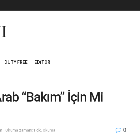
I
DUTY FREE
EDITÖR
Arab “Bakım” İçin Mi
0
zm
Okuma zamanı:1 dk. okuma