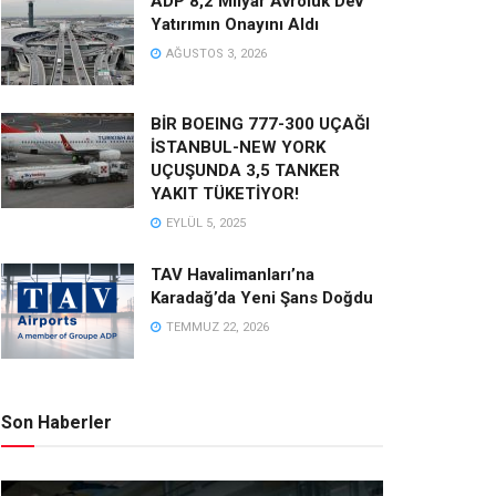
ADP 8,2 Milyar Avroluk Dev
Yatırımın Onayını Aldı
AĞUSTOS 3, 2026
BİR BOEING 777-300 UÇAĞI
İSTANBUL-NEW YORK
UÇUŞUNDA 3,5 TANKER
YAKIT TÜKETİYOR!
EYLÜL 5, 2025
TAV Havalimanları’na
Karadağ’da Yeni Şans Doğdu
TEMMUZ 22, 2026
Son Haberler