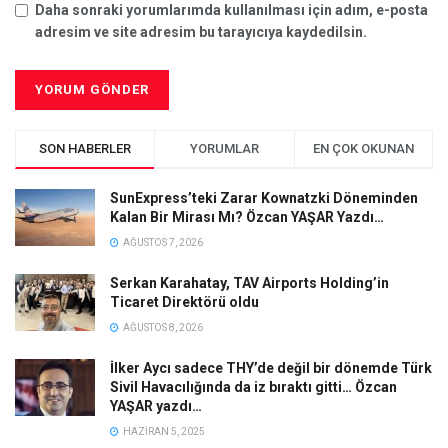
Daha sonraki yorumlarımda kullanılması için adım, e-posta
adresim ve site adresim bu tarayıcıya kaydedilsin.
SON HABERLER
YORUMLAR
EN ÇOK OKUNAN
SunExpress’teki Zarar Kownatzki Döneminden
Kalan Bir Mirası Mı? Özcan YAŞAR Yazdı…
AĞUSTOS 7, 2026
Serkan Karahatay, TAV Airports Holding’in
Ticaret Direktörü oldu
AĞUSTOS 8, 2026
İlker Aycı sadece THY’de değil bir dönemde Türk
Sivil Havacılığında da iz bıraktı gitti… Özcan
YAŞAR yazdı…
HAZIRAN 5, 2025