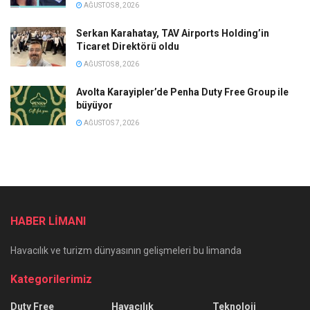
AĞUSTOS 8, 2026
Serkan Karahatay, TAV Airports Holding’in
Ticaret Direktörü oldu
AĞUSTOS 8, 2026
Avolta Karayipler’de Penha Duty Free Group ile
büyüyor
AĞUSTOS 7, 2026
HABER LİMANI
Havacılık ve turizm dünyasının gelişmeleri bu limanda
Kategorilerimiz
Duty Free
Havacılık
Teknoloji