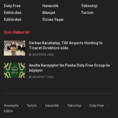
Duty Free
Havacılık
Teknoloji
Editörden
Manşet
Turizm
Editörden
Özcan Yaşar
Son Haberler
Serkan Karahatay, TAV Airports Holding’in
Ticaret Direktörü oldu
AĞUSTOS 8, 2026
Avolta Karayipler’de Penha Duty Free Group ile
büyüyor
AĞUSTOS 7, 2026
Anasayfa
Turizm
Havacılık
Teknoloji
Duty Free
Editör