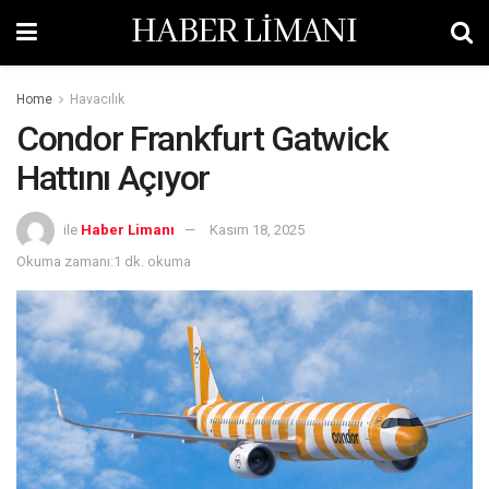
HABER LİMANI
Home
Havacılık
Condor Frankfurt Gatwick
Hattını Açıyor
ile
Haber Limanı
Kasım 18, 2025
Okuma zamanı:1 dk. okuma