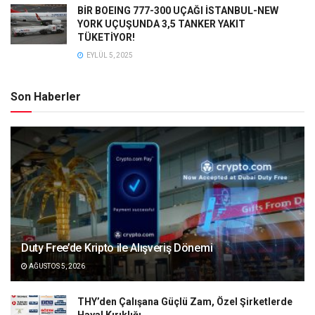
BİR BOEING 777-300 UÇAĞI İSTANBUL-NEW
YORK UÇUŞUNDA 3,5 TANKER YAKIT
TÜKETİYOR!
EYLÜL 5, 2025
Son Haberler
Duty Free’de Kripto ile Alışveriş Dönemi
AĞUSTOS 5, 2026
THY’den Çalışana Güçlü Zam, Özel Şirketlerde
Hayal Kırıklığı