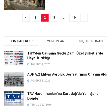
1
2
3
…
10
SON HABERLER
YORUMLAR
EN ÇOK OKUNAN
THY’den Çalışana Güçlü Zam, Özel Şirketlerde
Hayal Kırıklığı
AĞUSTOS 4, 2026
ADP 8,2 Milyar Avroluk Dev Yatırımın Onayını Aldı
AĞUSTOS 3, 2026
TAV Havalimanları’na Karadağ’da Yeni Şans
Doğdu
TEMMUZ 22, 2026