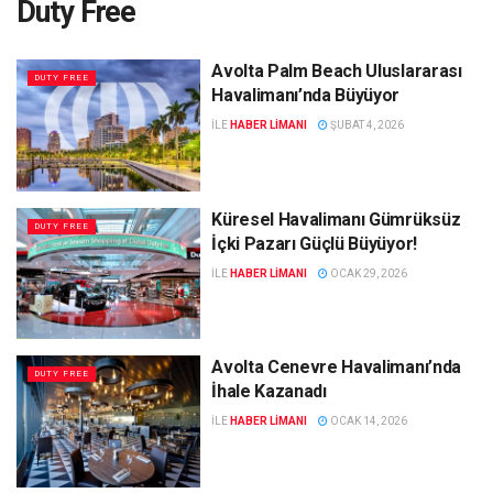
Duty Free
Avolta Palm Beach Uluslararası
DUTY FREE
Havalimanı’nda Büyüyor
ILE
HABER LIMANI
ŞUBAT 4, 2026
Küresel Havalimanı Gümrüksüz
DUTY FREE
İçki Pazarı Güçlü Büyüyor!
ILE
HABER LIMANI
OCAK 29, 2026
Avolta Cenevre Havalimanı’nda
DUTY FREE
İhale Kazanadı
ILE
HABER LIMANI
OCAK 14, 2026