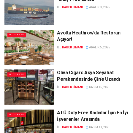
ILE
HABER LIMANI
ARALIK 8, 2025
Avolta Heathrow’da Restoran
DUTY FREE
Açıyor!
ILE
HABER LIMANI
ARALIK 5, 2025
Oliva Cigars Asya Seyahat
DUTY FREE
Perakendesinde Çin’e Uzandı
ILE
HABER LIMANI
KASIM 15, 2025
ATÜ Duty Free Kadınlar İçin En İyi
DUTY FREE
İşverenler Arasında
ILE
HABER LIMANI
KASIM 11, 2025