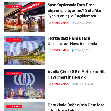
Sınır Kapılarında Duty Free
DUTY FREE
alışverişi bitiyor mu? Setur’dan
“yanlış anlaşıldı” açıklaması…
ILE
HABER LIMANI
OCAK 12, 2026
Florida’daki Palm Beach
DUTY FREE
Uluslararası Havalimanı’nda
ILE
HABER LIMANI
OCAK 7, 2026
Avolta Çin’de 8 Bin Metrekarelik
DUTY FREE
Havalimanı İhalesi Aldı
ILE
HABER LIMANI
ARALIK 18, 2025
Çanakkale Boğazı’nda Gemilere
DUTY FREE
“Duty Free Lüksü”