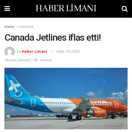
HABER LİMANI
Home
Havacılık
Canada Jetlines iflas etti!
ile
Haber Limanı
Eylül 19, 2024
Okuma zamanı:1 dk. okuma