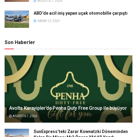
AĞUSTOS 7, 2026
ABD’de acil iniş yapan uçak otomobille çarpıştı
KASIM 12, 2023
Son Haberler
Avolta Karayipler’de Penha Duty Free Group ile büyüyor
AĞUSTOS 7, 2026
SunExpress’teki Zarar Kownatzki Döneminden