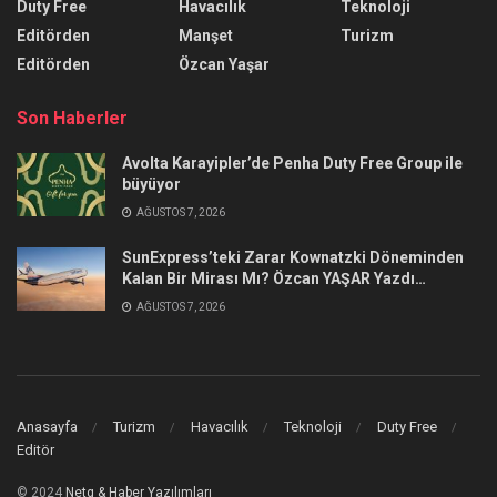
Duty Free
Havacılık
Teknoloji
Editörden
Manşet
Turizm
Editörden
Özcan Yaşar
Son Haberler
Avolta Karayipler’de Penha Duty Free Group ile
büyüyor
AĞUSTOS 7, 2026
SunExpress’teki Zarar Kownatzki Döneminden
Kalan Bir Mirası Mı? Özcan YAŞAR Yazdı…
AĞUSTOS 7, 2026
Anasayfa
Turizm
Havacılık
Teknoloji
Duty Free
Editör
© 2024
Netg & Haber Yazılımları