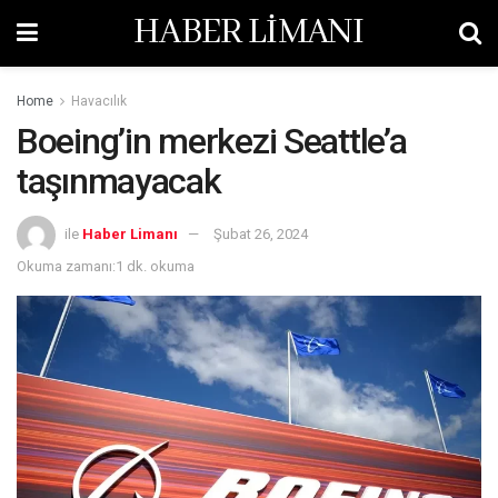
HABER LİMANI
Home
Havacılık
Boeing’in merkezi Seattle’a
taşınmayacak
ile
Haber Limanı
Şubat 26, 2024
Okuma zamanı:1 dk. okuma