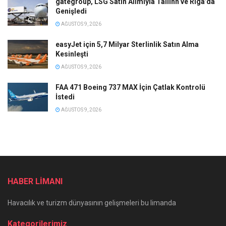
gategroup, LSG Satın Alımıyla Tallinn ve Riga’da
Genişledi
AĞUSTOS 9, 2026
easyJet için 5,7 Milyar Sterlinlik Satın Alma
Kesinleşti
AĞUSTOS 9, 2026
FAA 471 Boeing 737 MAX İçin Çatlak Kontrolü
İstedi
AĞUSTOS 9, 2026
HABER LİMANI
Havacılık ve turizm dünyasının gelişmeleri bu limanda
Kategorilerimiz