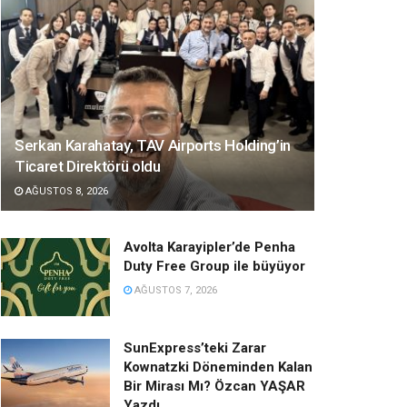
Serkan Karahatay, TAV Airports Holding’in
Ticaret Direktörü oldu
AĞUSTOS 8, 2026
Avolta Karayipler’de Penha
Duty Free Group ile büyüyor
AĞUSTOS 7, 2026
SunExpress’teki Zarar
Kownatzki Döneminden Kalan
Bir Mirası Mı? Özcan YAŞAR
Yazdı…