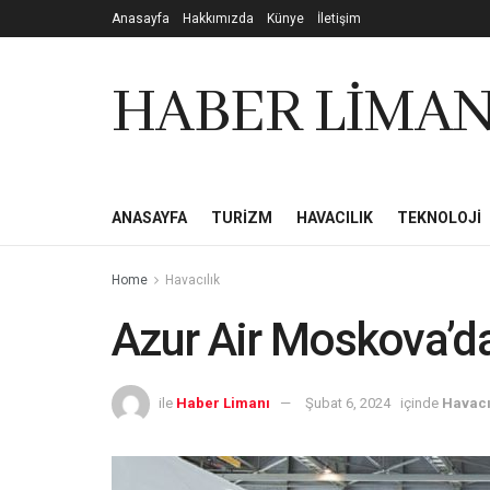
Anasayfa
Hakkımızda
Künye
İletişim
HABER LİMAN
ANASAYFA
TURIZM
HAVACILIK
TEKNOLOJI
Home
Havacılık
Azur Air Moskova’d
ile
Haber Limanı
Şubat 6, 2024
içinde
Havacı