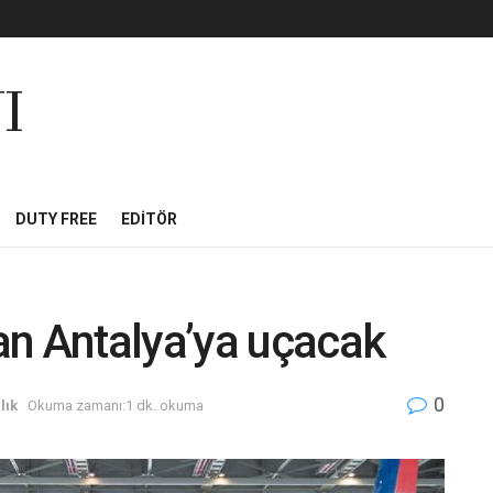
I
DUTY FREE
EDITÖR
an Antalya’ya uçacak
0
lık
Okuma zamanı:1 dk. okuma