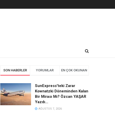
SON HABERLER
YORUMLAR
EN ÇOK OKUNAN
SunExpress’teki Zarar
Kownatzki Döneminden Kalan
Bir Mirası Mı? Özcan YAŞAR
Yazdı…
AĞUSTOS 7, 2026