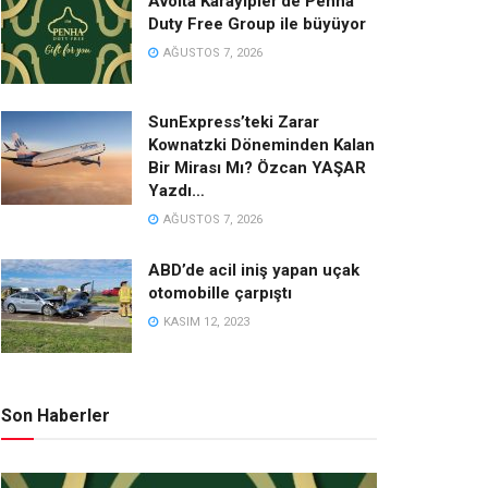
Avolta Karayipler’de Penha
Duty Free Group ile büyüyor
AĞUSTOS 7, 2026
SunExpress’teki Zarar
Kownatzki Döneminden Kalan
Bir Mirası Mı? Özcan YAŞAR
Yazdı…
AĞUSTOS 7, 2026
ABD’de acil iniş yapan uçak
otomobille çarpıştı
KASIM 12, 2023
Son Haberler