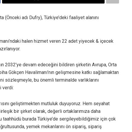
 (Önceki adı Dufry), Türkiye’deki faaliyet alanını
imanı’ndaki halen hizmet veren 22 adet yiyecek & içecek
ırlanıyor.
nın 2032’ye devam edeceğini bildiren şirketin Avrupa, Orta
biha Gökçen Havalimanı’nın gelişmesine katkı sağlamaktan
yeni sözleşmeyle, bu önemli terminalde varlıklarını
i verdi:
rısını geliştirmekten mutluluk duyuyoruz. Hem seyahat
eşik bir şirket olarak, değerli ortaklarımıza daha
u taahhüdü burada Türkiye’de sergileyebildiğimiz için çok
oğrultusunda, yemek mekanlarını ön sipariş, sipariş