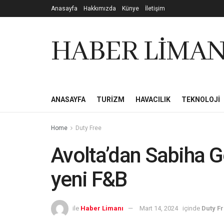
Anasayfa
Hakkımızda
Künye
İletişim
HABER LİMAN
ANASAYFA
TURIZM
HAVACILIK
TEKNOLOJI
Home
Duty Free
Avolta’dan Sabiha 
yeni F&B
ile
Haber Limanı
Mart 14, 2024
içinde
Duty F