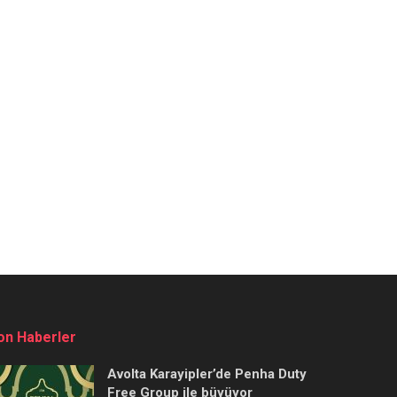
on Haberler
Avolta Karayipler’de Penha Duty
Free Group ile büyüyor