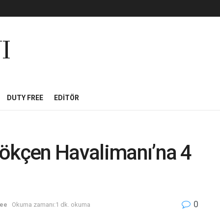
I
DUTY FREE
EDITÖR
Gökçen Havalimanı’na 4
0
ree
Okuma zamanı:1 dk. okuma