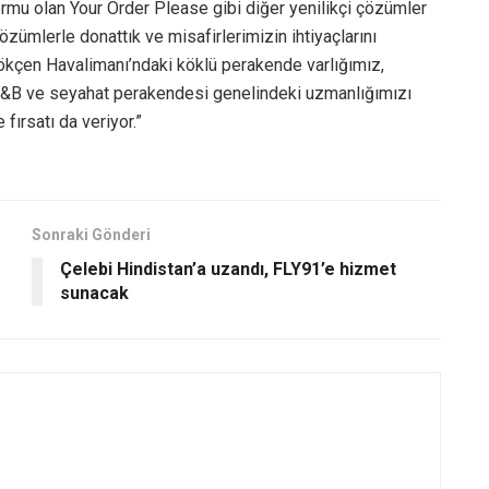
ormu olan Your Order Please gibi diğer yenilikçi çözümler
zümlerle donattık ve misafirlerimizin ihtiyaçlarını
Gökçen Havalimanı’ndaki köklü perakende varlığımız,
 F&B ve seyahat perakendesi genelindeki uzmanlığımızı
 fırsatı da veriyor.”
Sonraki Gönderi
Çelebi Hindistan’a uzandı, FLY91’e hizmet
sunacak