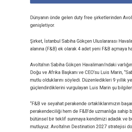
Dünyanın önde gelen duty free şirketlerinden Avolta
genişletiyor.
Şirket, İstanbul Sabiha Gökçen Uluslararası Haval
alanına (F&B) ek olarak 4 adet yeni F&B açmaya haz
Avolta’nın Sabiha Gökçen Havalimanı’ndaki varlığı
Doğu ve Afrika Başkanı ve CEO’su Luis Marin, “Sa
mutlu olduklarını söyledi. Düzenledikleri 9 yıllık 
güçlendirdiklerini vurgulayan Luis Marin şu bilgiler
“F&B ve seyahat perakende ortaklıklarımızın başa
perakendeciliği hem de F&B’de uzmanlığa sahip birl
bütünsel bir teklif sunmaya kendimizi adadık ve b
mutluyuz. Avolta’nın Destination 2027 stratejisi d