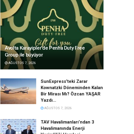
Avolta Karayipler’de Penha Duty Free
Group ile büyüyor
AĞUSTOS 7, 2026
SunExpress’teki Zarar
Kownatzki Döneminden Kalan
Bir Mirası Mı? Özcan YAŞAR
Yazdı…
AĞUSTOS 7, 2026
TAV Havalimanları’ndan 3
Havalimanında Enerji