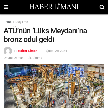
HABER LİMANI
Home
Duty Free
ATÜ’nün ‘Lüks Meydanı’na
bronz ödül geldi
ile
Haber Limanı
Şubat 28, 2024
Okuma zamanı:1 dk. okuma