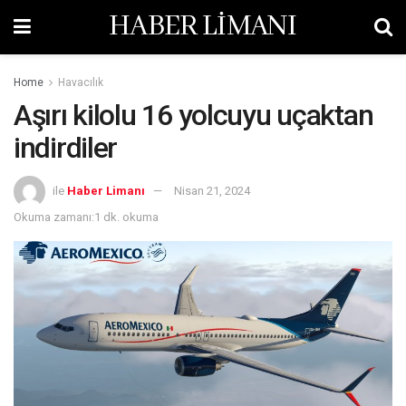
HABER LİMANI
Home
Havacılık
Aşırı kilolu 16 yolcuyu uçaktan
indirdiler
ile
Haber Limanı
Nisan 21, 2024
Okuma zamanı:1 dk. okuma