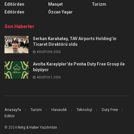
Editörden
Manşet
Turizm
Editörden
Özcan Yaşar
Son Haberler
Serkan Karahatay, TAV Airports Holding’in
Ticaret Direktörü oldu
AĞUSTOS 8, 2026
Avolta Karayipler’de Penha Duty Free Group ile
büyüyor
AĞUSTOS 7, 2026
Anasayfa
Turizm
Havacılık
Teknoloji
Duty Free
Editör
© 2024
Netg & Haber Yazılımları