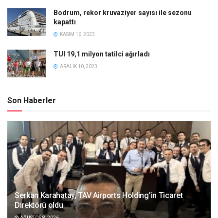
Bodrum, rekor kruvaziyer sayısı ile sezonu
kapattı
KASIM 16, 2023
TUI 19,1 milyon tatilci ağırladı
ARALIK 10, 2023
Son Haberler
Serkan Karahatay, TAV Airports Holding’in Ticaret
Direktörü oldu
AĞUSTOS 8, 2026