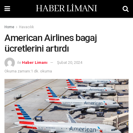
HABER LİMANI
Home
Havacılık
American Airlines bagaj
ücretlerini artırdı
ile
Haber Limanı
Şubat 20, 2024
Okuma zamanı:1 dk. okuma