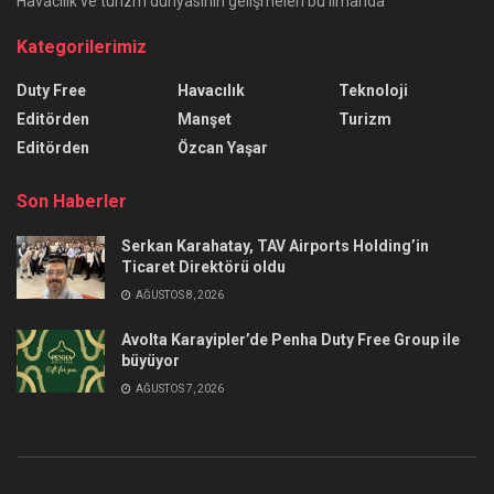
Havacılık ve turizm dünyasının gelişmeleri bu limanda
Kategorilerimiz
Duty Free
Havacılık
Teknoloji
Editörden
Manşet
Turizm
Editörden
Özcan Yaşar
Son Haberler
Serkan Karahatay, TAV Airports Holding’in
Ticaret Direktörü oldu
AĞUSTOS 8, 2026
Avolta Karayipler’de Penha Duty Free Group ile
büyüyor
AĞUSTOS 7, 2026