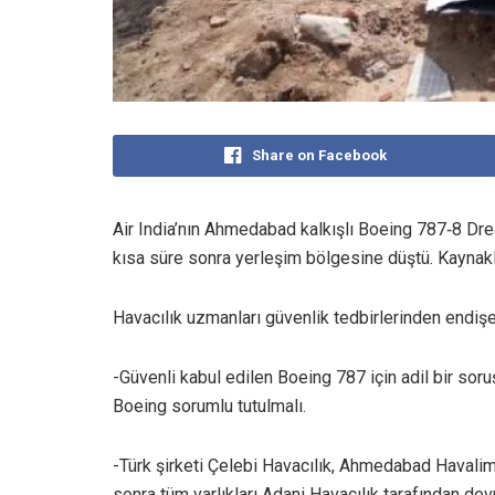
Share on Facebook
Air India’nın Ahmedabad kalkışlı Boeing 787‑8 Dre
kısa süre sonra yerleşim bölgesine düştü. Kaynakl
Havacılık uzmanları güvenlik tedbirlerinden endişe
-Güvenli kabul edilen Boeing 787 için adil bir soruş
Boeing sorumlu tutulmalı.
-Türk şirketi Çelebi Havacılık, Ahmedabad Havalim
sonra tüm varlıkları Adani Havacılık tarafından devr