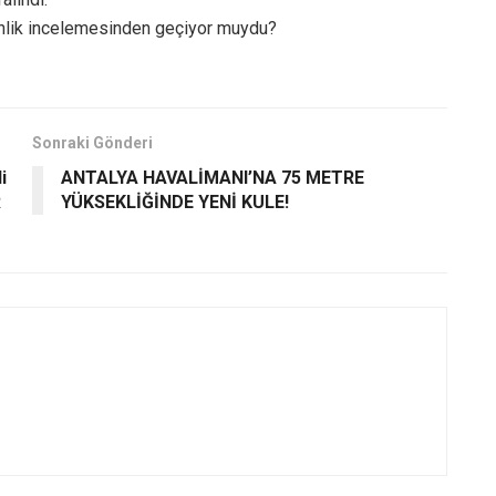
venlik incelemesinden geçiyor muydu?
Sonraki Gönderi
i
ANTALYA HAVALİMANI’NA 75 METRE
R
YÜKSEKLİĞİNDE YENİ KULE!