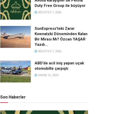
Avolta Karayipler’de Penha
Duty Free Group ile büyüyor
AĞUSTOS 7, 2026
SunExpress’teki Zarar
Kownatzki Döneminden Kalan
Bir Mirası Mı? Özcan YAŞAR
Yazdı…
AĞUSTOS 7, 2026
ABD’de acil iniş yapan uçak
otomobille çarpıştı
KASIM 12, 2023
Son Haberler