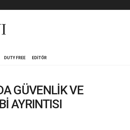
I
DUTY FREE
EDITÖR
NDA GÜVENLİK VE
İ AYRINTISI