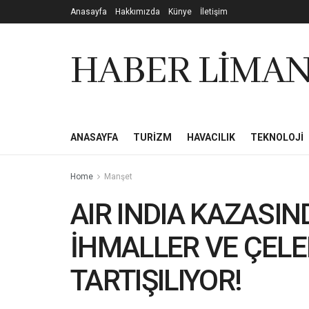
Anasayfa
Hakkımızda
Künye
İletişim
HABER LİMAN
ANASAYFA
TURIZM
HAVACILIK
TEKNOLOJI
Home
Manşet
AIR INDIA KAZASI
İHMALLER VE ÇELEB
TARTIŞILIYOR!