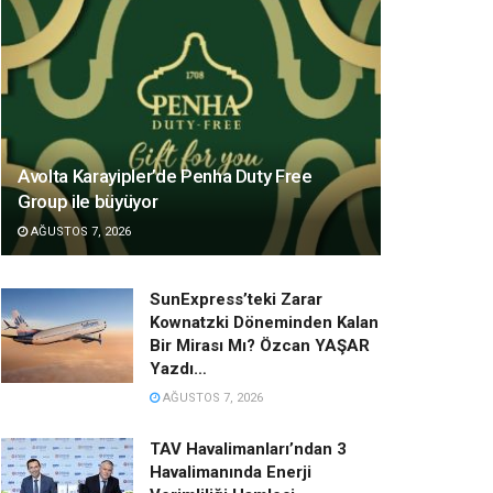
Avolta Karayipler’de Penha Duty Free
Group ile büyüyor
AĞUSTOS 7, 2026
SunExpress’teki Zarar
Kownatzki Döneminden Kalan
Bir Mirası Mı? Özcan YAŞAR
Yazdı…
AĞUSTOS 7, 2026
TAV Havalimanları’ndan 3
Havalimanında Enerji