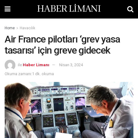
HABER LİMANI
Home
Havacılık
Air France pilotları ‘grev yasa
tasarısı’ için greve gidecek
ile
Haber Limanı
Nisan 3, 2024
Okuma zamanı:1 dk. okuma