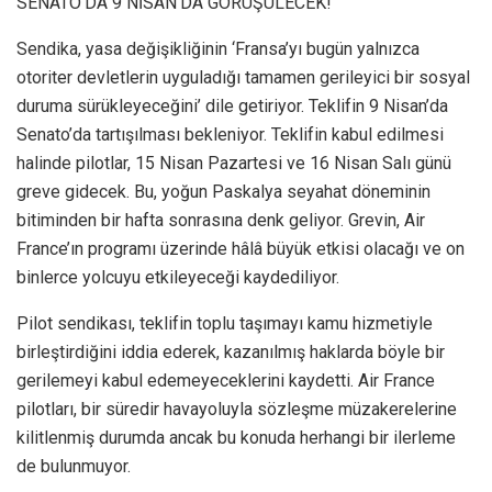
SENATO’DA 9 NİSAN’DA GÖRÜŞÜLECEK!
Sendika, yasa değişikliğinin ‘Fransa’yı bugün yalnızca
otoriter devletlerin uyguladığı tamamen gerileyici bir sosyal
duruma sürükleyeceğini’ dile getiriyor. Teklifin 9 Nisan’da
Senato’da tartışılması bekleniyor. Teklifin kabul edilmesi
halinde pilotlar, 15 Nisan Pazartesi ve 16 Nisan Salı günü
greve gidecek. Bu, yoğun Paskalya seyahat döneminin
bitiminden bir hafta sonrasına denk geliyor. Grevin, Air
France’ın programı üzerinde hâlâ büyük etkisi olacağı ve on
binlerce yolcuyu etkileyeceği kaydediliyor.
Pilot sendikası, teklifin toplu taşımayı kamu hizmetiyle
birleştirdiğini iddia ederek, kazanılmış haklarda böyle bir
gerilemeyi kabul edemeyeceklerini kaydetti. Air France
pilotları, bir süredir havayoluyla sözleşme müzakerelerine
kilitlenmiş durumda ancak bu konuda herhangi bir ilerleme
de bulunmuyor.