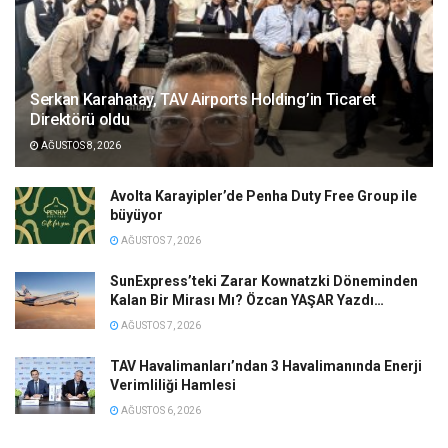
Serkan Karahatay, TAV Airports Holding’in Ticaret
Direktörü oldu
AĞUSTOS 8, 2026
Avolta Karayipler’de Penha Duty Free Group ile
büyüyor
AĞUSTOS 7, 2026
SunExpress’teki Zarar Kownatzki Döneminden
Kalan Bir Mirası Mı? Özcan YAŞAR Yazdı…
AĞUSTOS 7, 2026
TAV Havalimanları’ndan 3 Havalimanında Enerji
Verimliliği Hamlesi
AĞUSTOS 6, 2026