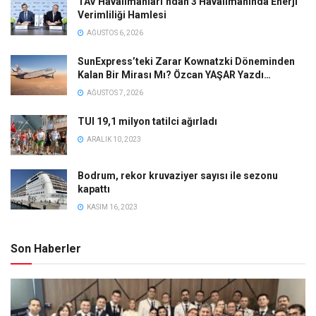
TAV Havalimanları’ndan 3 Havalimanında Enerji
Verimliliği Hamlesi
AĞUSTOS 6, 2026
SunExpress’teki Zarar Kownatzki Döneminden
Kalan Bir Mirası Mı? Özcan YAŞAR Yazdı…
AĞUSTOS 7, 2026
TUI 19,1 milyon tatilci ağırladı
ARALIK 10, 2023
Bodrum, rekor kruvaziyer sayısı ile sezonu
kapattı
KASIM 16, 2023
Son Haberler