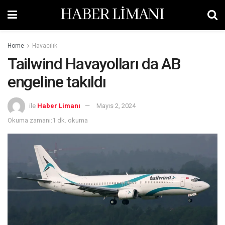
HABER LİMANI
Home
Havacılık
Tailwind Havayolları da AB
engeline takıldı
ile
Haber Limanı
Mayıs 2, 2024
Okuma zamanı:1 dk. okuma