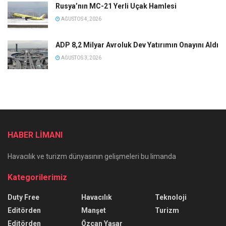
Rusya’nın MC-21 Yerli Uçak Hamlesi
AĞUSTOS 4, 2026
ADP 8,2 Milyar Avroluk Dev Yatırımın Onayını Aldı
AĞUSTOS 3, 2026
HABER LİMANI
Havacılık ve turizm dünyasının gelişmeleri bu limanda
Kategorilerimiz
Duty Free
Havacılık
Teknoloji
Editörden
Manşet
Turizm
Editörden
Özcan Yaşar