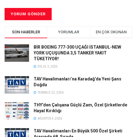
SON HABERLER
YORUMLAR
EN ÇOK OKUNAN
BİR BOEING 777-300 UÇAĞI İSTANBUL-NEW
YORK UÇUŞUNDA 3,5 TANKER YAKIT
TÜKETİYOR!
EYLÜL 5, 2025
TAV Havalimanları’na Karadağ’da Yeni Şans
Doğdu
TEMMUZ 22, 2026
THY’den Çalışana Güçlü Zam, Özel Şirketlerde
Hayal Kırıklığı
AĞUSTOS 4, 2026
TAV Havalimanları En Büyük 500 Özel Şirketi
Arasında 68. Sırada