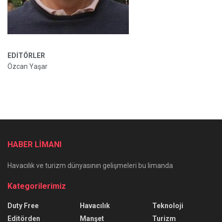
EDİTÖRLER
Özcan Yaşar
HABER LİMANI
Havacılık ve turizm dünyasının gelişmeleri bu limanda
Kategorilerimiz
Duty Free
Havacılık
Teknoloji
Editörden
Manşet
Turizm